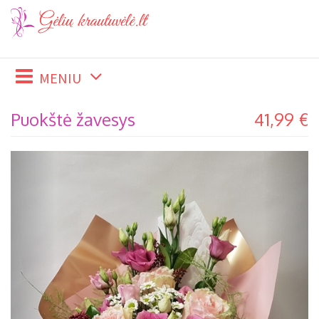
MENIU
Puokštė žavesys
41,99 €