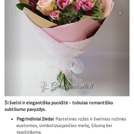
Atgal
Pir
Ši švelni ir elegantiška puokštė – tobulas romantiško
subtilumo pavyzdys.
Pagrindiniai žiedai
: Pastelinės rožės ir švelnios rožinės
eustomos, simbolizuojančios meilę, šilumą bei
nuoširdumą.