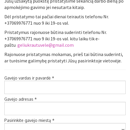
Jūsų užsakytą puokštę pristatysime sekančią darbo dieną po
apmokėjimo gavimo jei nesutarta kitaip.
Dėl pristatymo tai pačiai dienai teirautis telefonu Nr.
+37069976771 nuo 9 iki 19-os val.
Pristatymus rajonuose būtina suderinti telefonu Nr.
+37069976771 nuo 9 iki 19-os val. kitu laiku tik e-
paštu
geliukrautuvele@gmail.com
Rajonuose pristatymas mokamas, prieš tai būtina suderinti,
ar turėsime galimybę pristatyti Jūsų pasirinktoje vietovėje.
Gavėjo vardas ir pavardė *
Gavėjo adresas *
Pasirinkite gavėjo miestą *