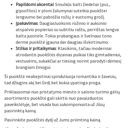
Papildomi akcentai
: Smulkūs balti žiedeliai (pvz.,
gipsofilos) ir ploni žalumynai suteikia puokštei
lengvumo bei pabrėžia rožių ir eustomų grožį.
Įpakavimas
: Daugiasluoksnis rožinio ir auksinio
atspalvio popierius su subtiliu raštu, perrištas lengva
balta juostele. Tokia prabangaus ir švelnaus tono
derme puokštė įgauna dar daugiau išskirtinumo.
Stilius ir pritaikymas
: Klasikinis, tačiau moderniai
atrodantis puokštės dizainas puikiai tiks gimtadieniui,
vestuvėms, sukakčiai ar tiesiog norint parodyti dėmesį
brangiam žmogui.
Ši puokštė neabejotinai spinduliuoja romantika ir žavesiu,
tad džiugins akį bei širdį bet kokia ypatinga proga.
Priklausomai nuo pristatymo miesto ir salono turimo gėlių
asortimento puokštė gali skirtis nuo pavaizduotos
paveikslėlyje, bet visada bus sukomponuota už Jūsų
pasirinktą kainą.
Pasirinkite puokštės dydį už Jums priimtiną kainą.