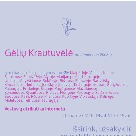
Gėlių Krautuvėlė
su Jumis nuo 2008-ų
Nemokamas gėlių pristatymas nuo 35€
Klaipėdoje
,
Vilniuje
,
Kaune
,
Šiauliuose
,
Panevėžyje
,
Alytuje
,
Marijampolėje
,
Ukmergėje
,
Utenoje
,
Anykščiuose
,
Rokiškyje
,
Biržuose
,
Pasvalyje
,
Radviliškyje
,
Kėdainiuose
,
Jurbarke,
Joniškyje
,
Jonavoje,
Kretingoje
,
Skuode
,
Gargžduose
,
Palangoje
,
Priekulėje
,
Šilutėje
,
Pagėgiuose
,
Mažeikiuose
,
Kuršėnuose
,
Kybartuose,
Rietave
,
Plungėje
,
Pakruojyje,
Šalčininkuose
,
Šakiuose
,
Kazlų Rūdoje
,
Prienuose
,
Kupiškyje
,
Vilkaviškyje
,
Kelmėje
,
Molėtuose
,
Telšiuose
,
Tauragėje
.
Vestuvių atributika internetu
Dirbame I-V 10-19val. VI 10-15val.
Išsirink, užsakyk ir