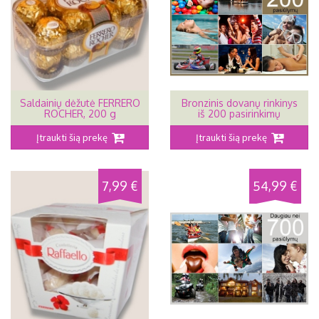
Saldainių dėžutė FERRERO
Bronzinis dovanų rinkinys
ROCHER, 200 g
iš 200 pasirinkimų
Įtraukti šią prekę
Įtraukti šią prekę
7,99 €
54,99 €