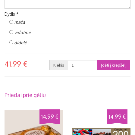
Dydis *
maža
vidutinė
didelė
41.99 €
Kiekis
Priedai prie gėlių
14,99 €
14,99 €