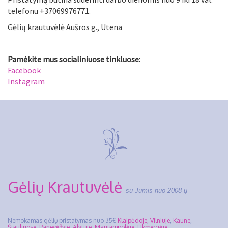
telefonu +37069976771.
Gėlių krautuvėlė Aušros g., Utena
Pamėkite mus socialiniuose tinkluose:
Facebook
Instagram
Gėlių Krautuvėlė
su Jumis nuo 2008-ų
Nemokamas gėlių pristatymas nuo 35€
Klaipėdoje
,
Vilniuje
,
Kaune
,
Šiauliuose
,
Panevėžyje
,
Alytuje
,
Marijampolėje
,
Ukmergėje
,