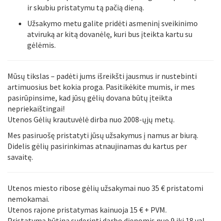
ir skubiu pristatymu tą pačią dieną.
Užsakymo metu galite pridėti asmeninį sveikinimo
atviruką ar kitą dovanėlę, kuri bus įteikta kartu su
gėlėmis.
Mūsų tikslas – padėti jums išreikšti jausmus ir nustebinti
artimuosius bet kokia proga. Pasitikėkite mumis, ir mes
pasirūpinsime, kad jūsų gėlių dovana būtų įteikta
nepriekaištingai!
Utenos Gėlių krautuvėlė dirba nuo 2008-ųjų metų.
Mes pasiruošę pristatyti jūsų užsakymus į namus ar biurą.
Didelis gėlių pasirinkimas atnaujinamas du kartus per
savaitę.
Utenos miesto ribose gėlių užsakymai nuo 35 € pristatomi
nemokamai.
Utenos rajone pristatymas kainuoja 15 € + PVM.
Pristatymą būtina suderinti darbo dienomis nuo 9 iki 18 val.