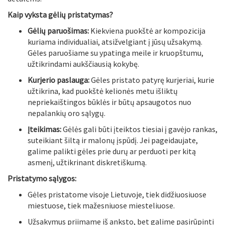
Kaip vyksta gėlių pristatymas?
Gėlių paruošimas:
Kiekviena puokštė ar kompozicija
kuriama individualiai, atsižvelgiant į jūsų užsakymą.
Gėles paruošiame su ypatinga meile ir kruopštumu,
užtikrindami aukščiausią kokybę.
Kurjerio paslauga:
Gėles pristato patyrę kurjeriai, kurie
užtikrina, kad puokštė kelionės metu išliktų
nepriekaištingos būklės ir būtų apsaugotos nuo
nepalankių oro sąlygų.
Įteikimas:
Gėlės gali būti įteiktos tiesiai į gavėjo rankas,
suteikiant šiltą ir malonų įspūdį. Jei pageidaujate,
galime palikti gėles prie durų ar perduoti per kitą
asmenį, užtikrinant diskretiškumą.
Pristatymo sąlygos:
Gėles pristatome visoje Lietuvoje, tiek didžiuosiuose
miestuose, tiek mažesniuose miesteliuose.
Užsakymus priimame iš anksto, bet galime pasirūpinti