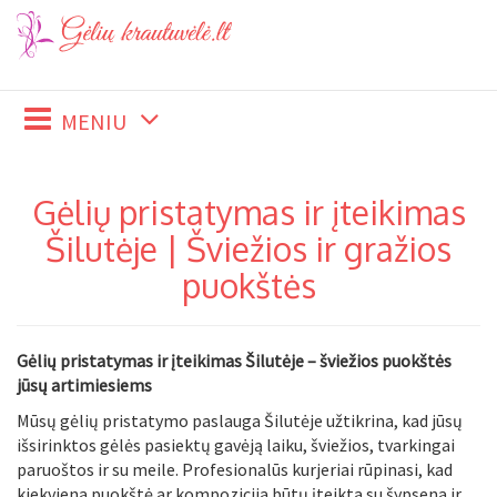
MENIU
Gėlių pristatymas ir įteikimas
Šilutėje | Šviežios ir gražios
puokštės
Gėlių pristatymas ir įteikimas Šilutėje – šviežios puokštės
jūsų artimiesiems
Mūsų gėlių pristatymo paslauga Šilutėje užtikrina, kad jūsų
išsirinktos gėlės pasiektų gavėją laiku, šviežios, tvarkingai
paruoštos ir su meile. Profesionalūs kurjeriai rūpinasi, kad
kiekviena puokštė ar kompozicija būtų įteikta su šypsena ir