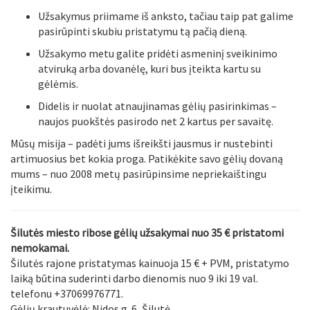
Užsakymus priimame iš anksto, tačiau taip pat galime
pasirūpinti skubiu pristatymu tą pačią dieną.
Užsakymo metu galite pridėti asmeninį sveikinimo
atviruką arba dovanėlę, kuri bus įteikta kartu su
gėlėmis.
Didelis ir nuolat atnaujinamas gėlių pasirinkimas –
naujos puokštės pasirodo net 2 kartus per savaitę.
Mūsų misija – padėti jums išreikšti jausmus ir nustebinti
artimuosius bet kokia proga. Patikėkite savo gėlių dovaną
mums – nuo 2008 metų pasirūpinsime nepriekaištingu
įteikimu.
Šilutės miesto ribose gėlių užsakymai nuo 35 € pristatomi
nemokamai.
Šilutės rajone pristatymas kainuoja 15 € + PVM, pristatymo
laiką būtina suderinti darbo dienomis nuo 9 iki 19 val.
telefonu +37069976771.
Gėlių krautuvėlė: Nidos g. 6, Šilutė