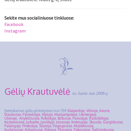
Sekite mus socialiniuose tinkluose:
Facebook
Instagram
Gėlių Krautuvėlė
su Jumis nuo 2008-ų
Nemokamas gėlių pristatymas nuo 35€
Klaipėdoje
,
Vilniuje
,
Kaune
,
Šiauliuose
,
Panevėžyje
,
Alytuje
,
Marijampolėje
,
Ukmergėje
,
Utenoje
,
Anykščiuose
,
Rokiškyje
,
Biržuose
,
Pasvalyje
,
Radviliškyje
,
Kėdainiuose
,
Jurbarke,
Joniškyje
,
Jonavoje,
Kretingoje
,
Skuode
,
Gargžduose
,
Palangoje
,
Priekulėje
,
Šilutėje
,
Pagėgiuose
,
Mažeikiuose
,
Kuršėnuose
,
Kybartuose,
Rietave
,
Plungėje
,
Pakruojyje,
Šalčininkuose
,