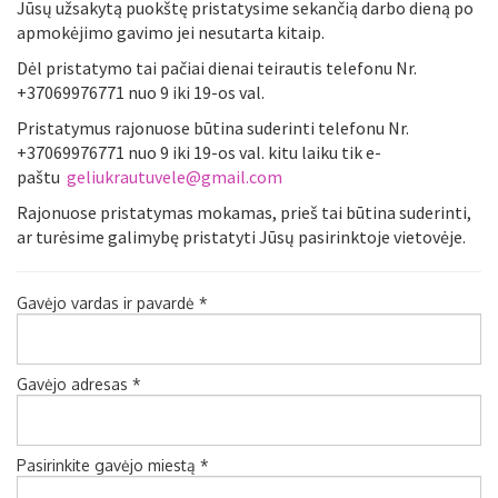
Jūsų užsakytą puokštę pristatysime sekančią darbo dieną po
apmokėjimo gavimo jei nesutarta kitaip.
Dėl pristatymo tai pačiai dienai teirautis telefonu Nr.
+37069976771 nuo 9 iki 19-os val.
Pristatymus rajonuose būtina suderinti telefonu Nr.
+37069976771 nuo 9 iki 19-os val. kitu laiku tik e-
paštu
geliukrautuvele@gmail.com
Rajonuose pristatymas mokamas, prieš tai būtina suderinti,
ar turėsime galimybę pristatyti Jūsų pasirinktoje vietovėje.
Gavėjo vardas ir pavardė *
Gavėjo adresas *
Pasirinkite gavėjo miestą *