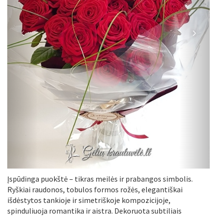
Atgal
Pir
Įspūdinga puokštė – tikras meilės ir prabangos simbolis.
Ryškiai raudonos, tobulos formos rožės, elegantiškai
išdėstytos tankioje ir simetriškoje kompozicijoje,
spinduliuoja romantika ir aistra. Dekoruota subtiliais