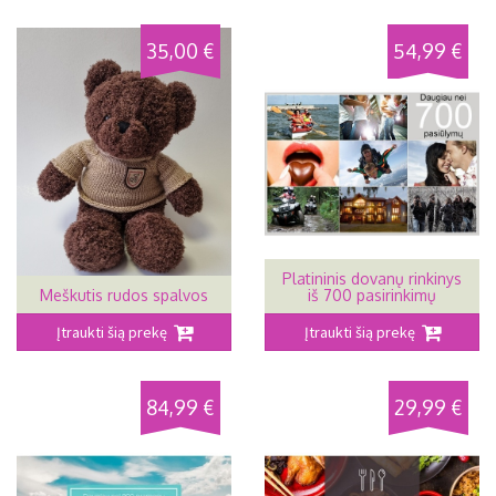
35,00 €
54,99 €
Platininis dovanų rinkinys
Meškutis rudos spalvos
iš 700 pasirinkimų
Įtraukti šią prekę
Įtraukti šią prekę
84,99 €
29,99 €