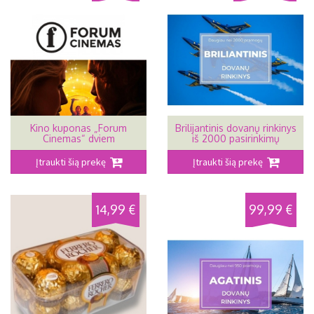
Kino kuponas „Forum
Brilijantinis dovanų rinkinys
Cinemas“ dviem
iš 2000 pasirinkimų
Įtraukti šią prekę
Įtraukti šią prekę
14,99 €
99,99 €