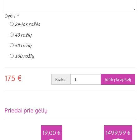
Dydis *
29-ios rožės
40 rožių
50 rožių
100 rožių
175 €
Kiekis
Priedai prie gėlių
19,00 €
1499,99 €