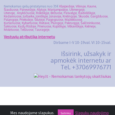
Nemokamas gėlių pristatymas nuo 35€
Klaipėdoje
,
Vilniuje
,
Kaune
,
Šiauliuose
,
Panevėžyje
,
Alytuje
,
Marijampolėje
,
Ukmergėje
,
Utenoje
,
Anykščiuose
,
Rokiškyje
,
Biržuose
,
Pasvalyje
,
Radviliškyje
,
Kėdainiuose
,
Jurbarke,
Joniškyje
,
Jonavoje,
Kretingoje
,
Skuode
,
Gargžduose
,
Palangoje
,
Priekulėje
,
Šilutėje
,
Pagėgiuose
,
Mažeikiuose
,
Kuršėnuose
,
Kybartuose,
Rietave
,
Plungėje
,
Pakruojyje,
Šalčininkuose
,
Šakiuose
,
Kazlų Rūdoje
,
Prienuose
,
Kupiškyje
,
Vilkaviškyje
,
Kelmėje
,
Molėtuose
,
Telšiuose
,
Tauragėje
.
Vestuvių atributika internetu
Dirbame I-V 10-19val. VI 10-15val.
Išsirink, užsakyk ir
apmokėk internetu ar
Tel. +37069976771
Mes naudojame slapukus.
Slapukų naudojimo
Sutinku