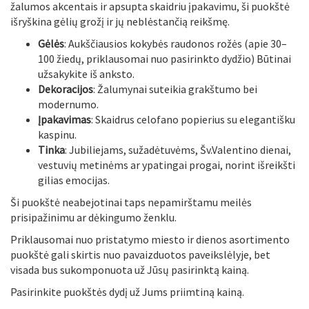
žalumos akcentais ir apsupta skaidriu įpakavimu, ši puokštė
išryškina gėlių grožį ir jų neblėstančią reikšmę.
Gėlės
: Aukščiausios kokybės raudonos rožės (apie 30–
100 žiedų, priklausomai nuo pasirinkto dydžio) Būtinai
užsakykite iš anksto.
Dekoracijos
: Žalumynai suteikia grakštumo bei
modernumo.
Įpakavimas
: Skaidrus celofano popierius su elegantišku
kaspinu.
Tinka
: Jubiliejams, sužadėtuvėms, Šv.Valentino dienai,
vestuvių metinėms ar ypatingai progai, norint išreikšti
gilias emocijas.
Ši puokštė neabejotinai taps nepamirštamu meilės
prisipažinimu ar dėkingumo ženklu.
Priklausomai nuo pristatymo miesto ir dienos asortimento
puokštė gali skirtis nuo pavaizduotos paveikslėlyje, bet
visada bus sukomponuota už Jūsų pasirinktą kainą.
Pasirinkite puokštės dydį už Jums priimtiną kainą.