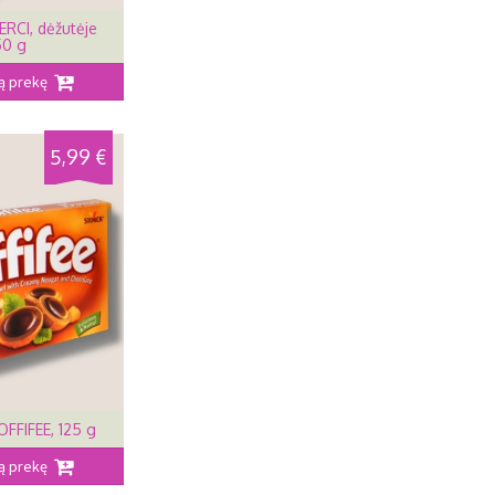
ERCI, dėžutėje
50 g
šią prekę
5,99 €
OFFIFEE, 125 g
šią prekę