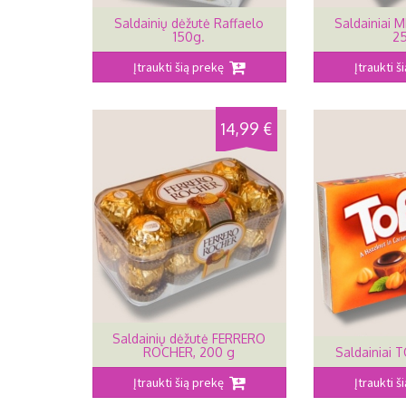
Saldainių dėžutė Raffaelo
Saldainiai M
150g.
2
Įtraukti šią prekę
Įtraukti 
14,99 €
Saldainių dėžutė FERRERO
ROCHER, 200 g
Saldainiai T
Įtraukti šią prekę
Įtraukti 