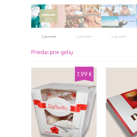
Priedai prie gėlių
7,99 €