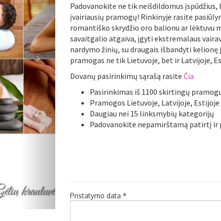
Padovanokite ne tik neišdildomus įspūdžius, b
įvairiausių pramogų! Rinkinyje rasite pasiūl
romantiško skrydžio oro balionu ar lėktuvu m
savaitgalio atgaiva, įgyti ekstremalaus vair
nardymo žinių, su draugais išbandyti kelionę
Pirmyn
pramogas ne tik Lietuvoje, bet ir Latvijoje, Es
Dovanų pasirinkimų sąrašą rasite
Čia
Pasirinkimas iš 1100 skirtingų pramog
Pramogos Lietuvoje, Latvijoje, Estijoje 
Daugiau nei 15 linksmybių kategorijų
Padovanokite nepamirštamą patirtį ir p
Pristatymo data *