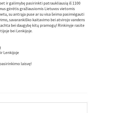
et ir galimybę pasirinkti patraukliausią iš 1100
ymus gėrėtis gražiausiomis Lietuvos vietomis
etu, su antrąja puse ar su visa šeima pasimėgauti
avimo, savarankiško kaitavimo bei atvirojo vandens
 jachta bei daugybę kitų pramogų! Rinkinyje rasite
tijoje bei Lenkijoje.
ų
ir Lenkijoje
asirinkimo laisvę!