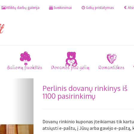
Atliktų darbų galerija
Sveikinimai
Gėlių pristatymas
Ats
Balionų puokštės
Dovanos prie gėlių
Romantiškos
Perlinis dovanų rinkinys iš
1100 pasirinkimų
Dovanų rinkinio kuponas įteikiamas tik kar
atsiųsti e-paštu, į Jūsų arba gavėjo e-paštą, k